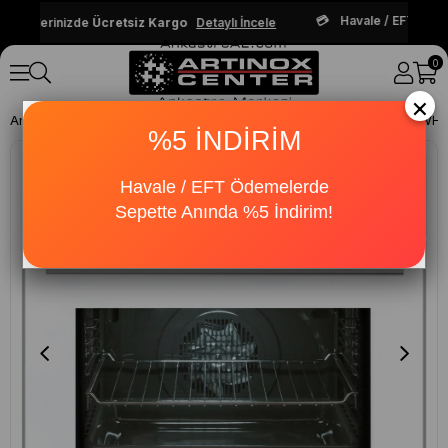
Havale / EFT Ödem
parişlerinizde
Ücretsiz Kargo
Detaylı İncele
0
×
Anasayfa
Ankastre Ürünler
Ankastre Fırınlar
Teka HAK 625 WH An
%5 İNDİRİM
Havale / EFT Ödemelerde
Sepette Anında %5 İndirim!