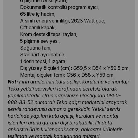
6 pişirme fonksiyonu,
Dokunmatik kontrollü programlayıcı,
65 litre iç hacim,
A sınıfı enerji verimliliği, 2623 Watt güç,
Çift camlı kapak,
Krom destekli tepsi rayları,
5 pişirme seviyesi,
Soğutma fanı,
Standart aydınlatma,
1 derin tepsi, 1 ızgara,
Dış yüzey ölçüleri (cm): G59,5 x D54 x Y59,5 cm,
Montaj ölçüleri (cm): G56 x D58 x Y59 cm,
Not:
Fırın ürünlerinin kutu açılışı, kurulumu ve montajı
Teka yetkili servisleri tarafından ücretsiz olarak
yapılmaktadır. Ürün adresinize ulaştığında 0850-
888-83-52 numaralı Teka çağrı merkezini arayarak
servis randevusu almanız gereklidir. Yetkili servis
haricinde yapılan kutu açılışı, kurulum ve montaj
işlemleri ürünü garanti dışı bırakabilir. İlk defa
ankastre ürün kullanacaksanız, ankastre ürünlerin
teslimatı ve montajı konularında müşteri