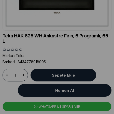
Teka HAK 625 WH Ankastre Fırın, 6 Programlı, 65
L
Marka
:
Teka
Barkod
:
8434778018905
WHATSAPP İLE SİPARİŞ VER