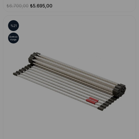
₺6.700,00
₺5.695,00
%21
Ücretsiz
Kargo