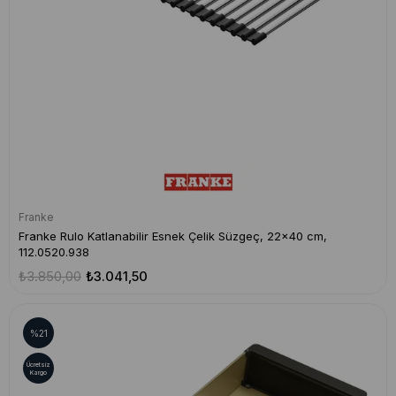
Franke
Franke Rulo Katlanabilir Esnek Çelik Süzgeç, 22x40 cm,
112.0520.938
₺3.850,00
₺3.041,50
%21
Ücretsiz
Kargo