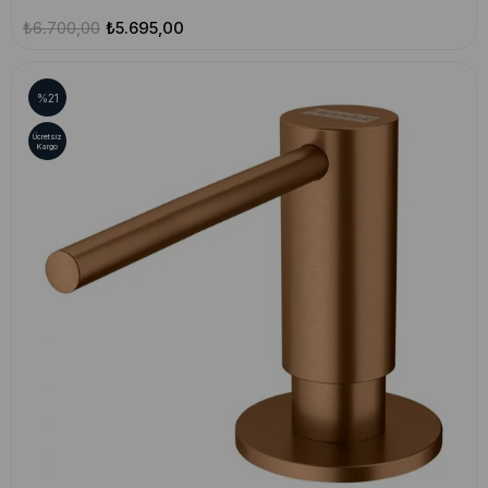
₺6.700,00
₺5.695,00
%21
Ücretsiz
Kargo