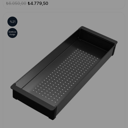
₺6.050,00
₺4.779,50
%21
Ücretsiz
Kargo