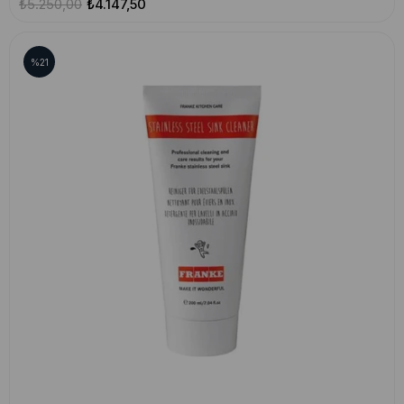
₺5.250,00
₺4.147,50
%21