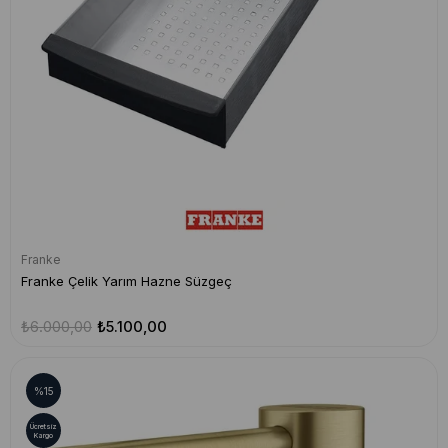
Franke
Franke Çelik Yarım Hazne Süzgeç
₺6.000,00
₺5.100,00
%15
Ücretsiz
Kargo