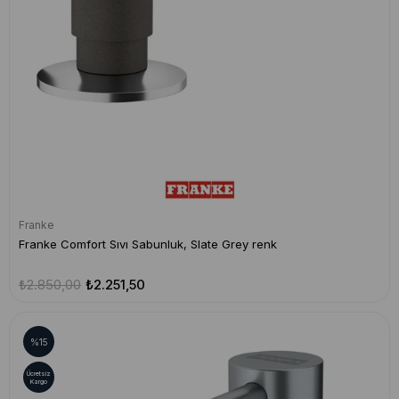
Franke
Franke Comfort Sıvı Sabunluk, Slate Grey renk
₺2.850,00
₺2.251,50
%15
Ücretsiz
Kargo