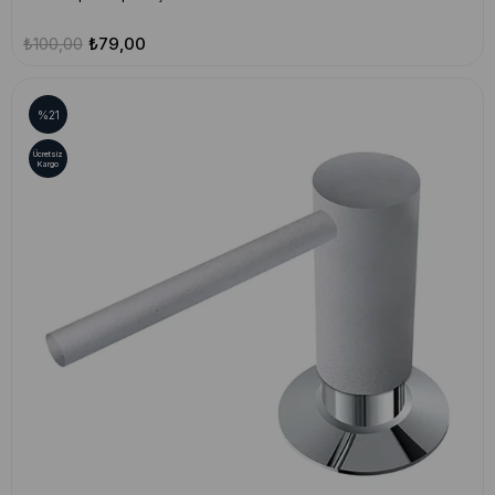
₺100,00
₺79,00
%21
Ücretsiz
Kargo