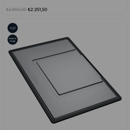
₺2.850,00
₺2.251,50
%21
Ücretsiz
Kargo