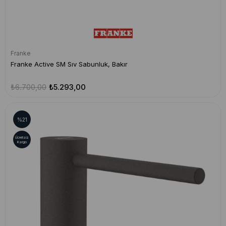
Franke
Franke Active SM Sıv Sabunluk, Bakır
₺6.700,00
₺5.293,00
%21
Ücretsiz
Kargo