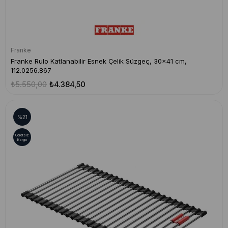
Franke
Franke Rulo Katlanabilir Esnek Çelik Süzgeç, 30x41 cm,
112.0256.867
₺5.550,00
₺4.384,50
%21
Ücretsiz
Kargo