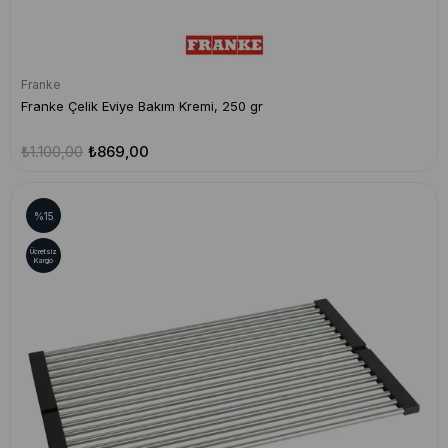
Franke
Franke Çelik Eviye Bakım Kremi, 250 gr
₺1.100,00
₺869,00
%15
Ücretsiz
Kargo