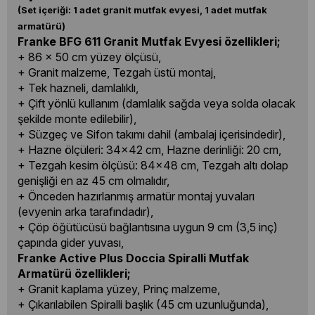
(Set içeriği: 1 adet granit mutfak evyesi, 1 adet mutfak
armatürü)
Franke BFG 611 Granit Mutfak Evyesi özellikleri;
+ 86 x 50 cm yüzey ölçüsü,
+ Granit malzeme, Tezgah üstü montaj,
+ Tek hazneli, damlalıklı,
+ Çift yönlü kullanım (damlalık sağda veya solda olacak
şekilde monte edilebilir),
+ Süzgeç ve Sifon takımı dahil (ambalaj içerisindedir),
+ Hazne ölçüleri: 34x42 cm, Hazne derinliği: 20 cm,
+ Tezgah kesim ölçüsü: 84x48 cm, Tezgah altı dolap
genişliği en az 45 cm olmalıdır,
+ Önceden hazırlanmış armatür montaj yuvaları
(evyenin arka tarafındadır),
+ Çöp öğütücüsü bağlantısına uygun 9 cm (3,5 inç)
çapında gider yuvası,
Franke Active Plus Doccia Spiralli Mutfak
Armatürü özellikleri;
+ Granit kaplama yüzey, Prinç malzeme,
+ Çıkarılabilen Spiralli başlık (45 cm uzunluğunda),