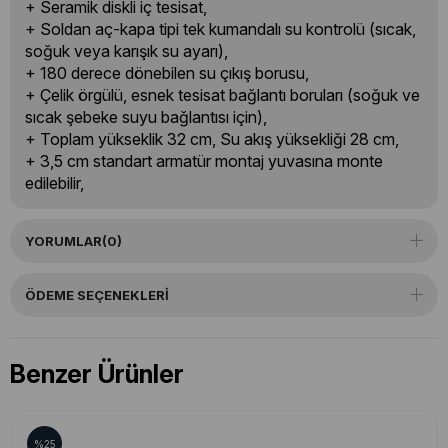
+ Seramik diskli iç tesisat,
+ Soldan aç-kapa tipi tek kumandalı su kontrolü (sıcak,
soğuk veya karışık su ayarı),
+ 180 derece dönebilen su çıkış borusu,
+ Çelik örgülü, esnek tesisat bağlantı boruları (soğuk ve
sıcak şebeke suyu bağlantısı için),
+ Toplam yükseklik 32 cm, Su akış yüksekliği 28 cm,
+ 3,5 cm standart armatür montaj yuvasına monte
edilebilir,
YORUMLAR
(0)
ÖDEME SEÇENEKLERI
Benzer Ürünler
%25