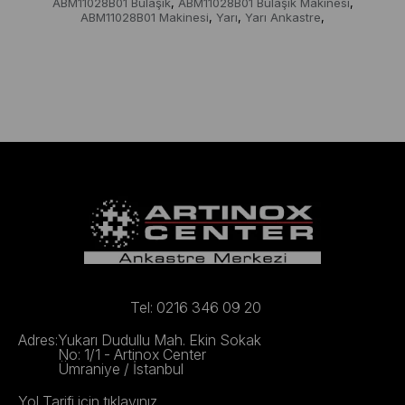
ABM11028B01 Bulaşık
ABM11028B01 Bulaşık Makinesi
,
,
ABM11028B01 Makinesi
Yarı
Yarı Ankastre
,
,
,
Tel: 0216 346 09 20
Adres:
Yukarı Dudullu Mah. Ekin Sokak
No: 1/1 - Artinox Center
Ümraniye / İstanbul
Yol Tarifi için tıklayınız.