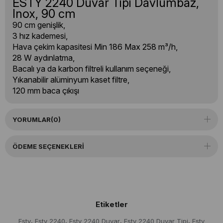
ESTY 2240 Duvar Tipi Davlumbaz,
Inox, 90 cm
90 cm genişlik,
3 hız kademesi,
Hava çekim kapasitesi Min 186 Max 258 m³/h,
28 W aydınlatma,
Bacalı ya da karbon filtreli kullanım seçeneği,
Yıkanabilir alüminyum kaset filtre,
120 mm baca çıkışı
YORUMLAR
(0)
ÖDEME SEÇENEKLERI
Etiketler
Esty
Esty 2240
Esty 2240 Duvar
Esty 2240 Duvar Tipi
Esty
,
,
,
,