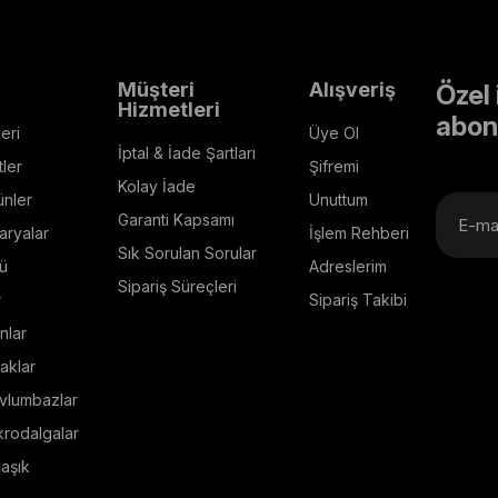
Müşteri
Alışveriş
Özel 
Hizmetleri
abon
eri
Üye Ol
İptal & İade Şartları
ler
Şifremi
Kolay İade
ünler
Unuttum
Garanti Kapsamı
aryalar
İşlem Rehberi
Sık Sorulan Sorular
ü
Adreslerim
Sipariş Süreçleri
r
Sipariş Takibi
nlar
aklar
vlumbazlar
krodalgalar
aşık