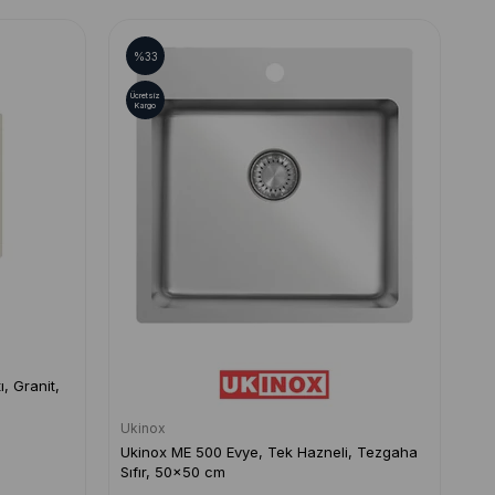
%33
Ücretsiz
Kargo
, Granit,
Ukinox
Ukinox ME 500 Evye, Tek Hazneli, Tezgaha
Sıfır, 50x50 cm