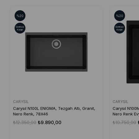
%20
%20
Ücretsiz
Ücretsiz
Kargo
Kargo
CARYSIL
CARYSIL
Carysıl N100L ENIGMA, Tezgah Altı, Granit,
Carysıl N100M
Nero Renk, 78X46
Nero Renk E
₺12.350,00
₺9.890,00
₺10.750,00