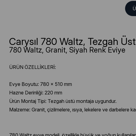
Ü
Carysıl 780 Waltz, Tezgah Üst
780 Waltz, Granit, Siyah Renk Eviye
ÜRÜN ÖZELLİKLERİ:
Evye Boyutu: 780 x 510 mm
Hazne Derinliği: 220 mm
Ürün Montaj Tipi: Tezgah üstü montaja uygundur.
Malzeme: Granit, çizilmelere, ısıya, lekelere ve darbelere kar
780 Waltz evye modeli, özellikle büyük ve yoğun kullanılan 