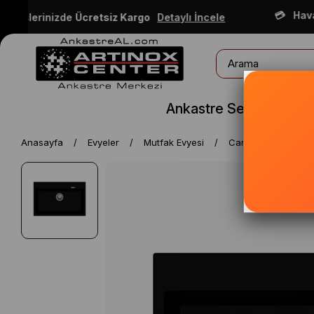
Havale 
işlerinizde
Ücretsiz Kargo
Detaylı İncele
Ankastre Setler
Ankas
Anasayfa
Evyeler
Mutfak Evyesi
Carysıl 780 Waltz,