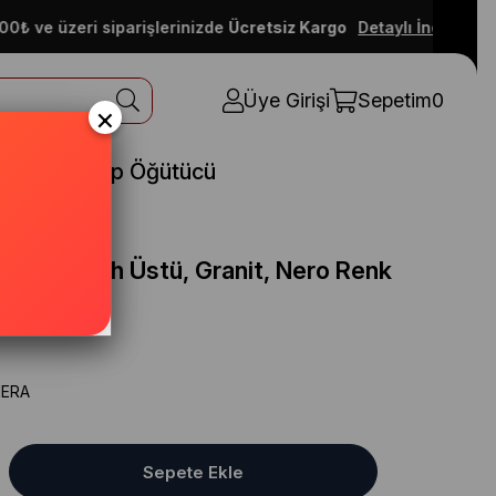
e üzeri siparişlerinizde
Ücretsiz Kargo
Detaylı İncele
Üye Girişi
Sepetim
0
×
rünler
Çöp Öğütücü
ltz, Tezgah Üstü, Granit, Nero Renk
ERA