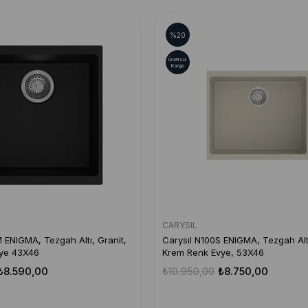
%20
Ücretsiz
Kargo
CARYSIL
 ENIGMA, Tezgah Altı, Granit,
Carysıl N100S ENIGMA, Tezgah Altı
vye 43X46
Krem Renk Evye, 53X46
₺8.590,00
₺10.950,00
₺8.750,00