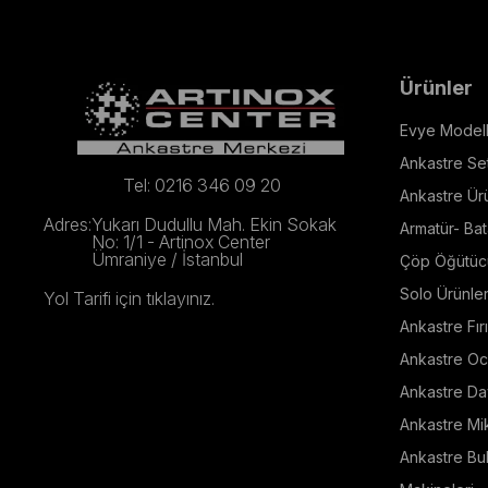
Ürünler
Evye Modell
Ankastre Set
Tel: 0216 346 09 20
Ankastre Ür
Adres:
Yukarı Dudullu Mah. Ekin Sokak
Armatür- Bat
No: 1/1 - Artinox Center
Ümraniye / İstanbul
Çöp Öğütüc
Solo Ürünle
Yol Tarifi için tıklayınız.
Ankastre Fırı
Ankastre Oc
Ankastre Da
Ankastre Mi
Ankastre Bul