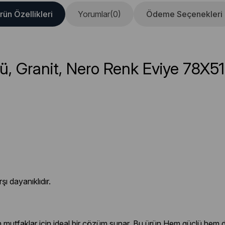
rün Özellikleri
Yorumlar
(0)
Ödeme Seçenekleri
ü, Granit, Nero Renk Eviye 78X51
şı dayanıklıdır.
mutfaklar için ideal bir çözüm sunar. Bu ürün Hem güçlü hem de 