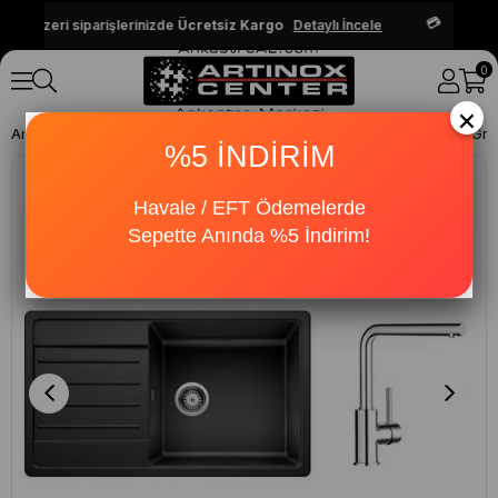
Havale 
ve üzeri siparişlerinizde
Ücretsiz Kargo
Detaylı İncele
0
×
Anasayfa
Evyeler
Evye-Armatür Setler
%5 İNDİRİM
Havale / EFT Ödemelerde
Sepette Anında %5 İndirim!