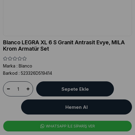
Blanco LEGRA XL 6 S Granit Antrasit Evye, MILA
Krom Armatür Set
Marka
:
Blanco
Barkod
:
523326D519414
WHATSAPP İLE SİPARİŞ VER