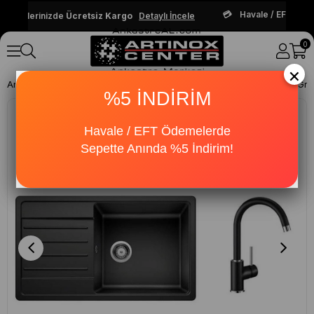
Havale / EFT Ödem
parişlerinizde
Ücretsiz Kargo
Detaylı İncele
0
×
Anasayfa
Evyeler
Evye-Armatür Setler
%5 İNDİRİM
Havale / EFT Ödemelerde
Sepette Anında %5 İndirim!