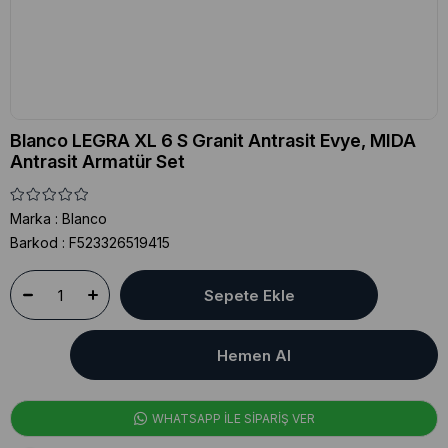
Blanco LEGRA XL 6 S Granit Antrasit Evye, MIDA
Antrasit Armatür Set
Marka
:
Blanco
Barkod
:
F523326519415
WHATSAPP İLE SİPARİŞ VER